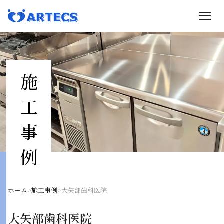
事業内容
施
施工事例
工
会社概要
事
例
0120-536-183
夜間留守電 / 翌営業日に折返し
ホーム
>
施工事例
>
大矢部歯科医院
メールで問い合わせ
info@artecs-kanagawa.jp
大矢部歯科医院